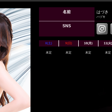
名前
はづき
ハヅキ
SNS
8(土)
9(日)
10(月)
11(火
未定
未定
未定
未定