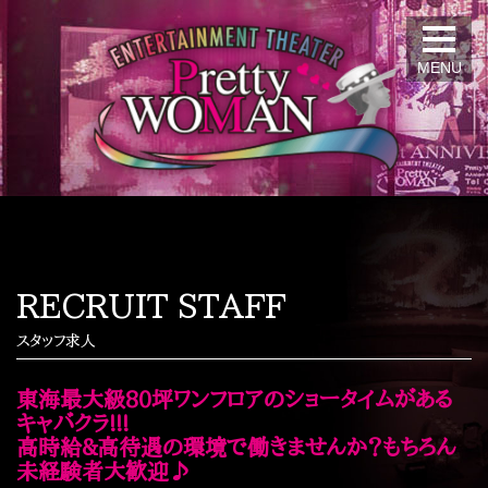
MENU
RECRUIT STAFF
スタッフ求人
東海最大級80坪ワンフロアのショータイムがある
キャバクラ!!!
高時給&高待遇の環境で働きませんか？もちろん
未経験者大歓迎♪