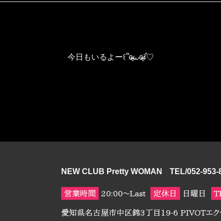
今日もいるよー꒰՞ɞ̴̶̷̥⩊ɞ̴̶̷̥꒱֯♡
NEW CLUB Pretty WOMAN
TEL/052-953-
営業時間
20:00～Last
定休日
日曜日
T
愛知県名古屋市中区錦3丁目19-6 PIVOTエ