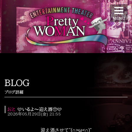
MENU
BLOG
ブログ詳細
おと
🩷いるよ〜迎え酒🥺🩷
2026年05月29日(金) 21:55
迎え酒させて"(∩>ω<∩)"