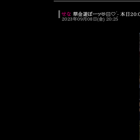
せな
華金遊ぼーッ‪🫶🏻‪🤍‎ ̖́- 本
2023年09月08日(金) 20:25